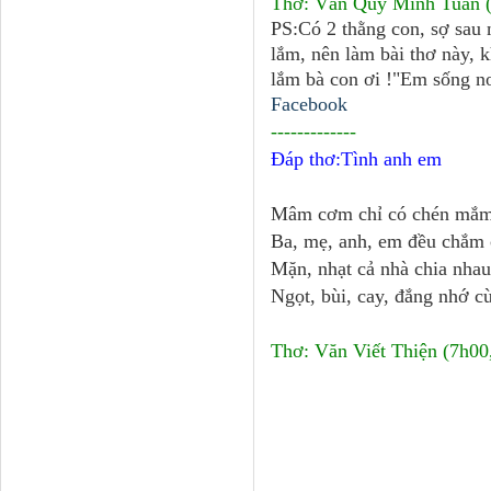
Thơ: Văn Quý Minh Tuấn (
PS:Có 2 thằng con, sợ sau 
lắm, nên làm bài thơ này, 
lắm bà con ơi !"Em sống nơ
Facebook
-------------
Đáp thơ:Tình anh em
Mâm cơm chỉ có chén mắm
Ba, mẹ, anh, em đều chắm
Mặn, nhạt cả nhà chia nha
Ngọt, bùi, cay, đắng nhớ c
Thơ: Văn Viết Thiện (7h00