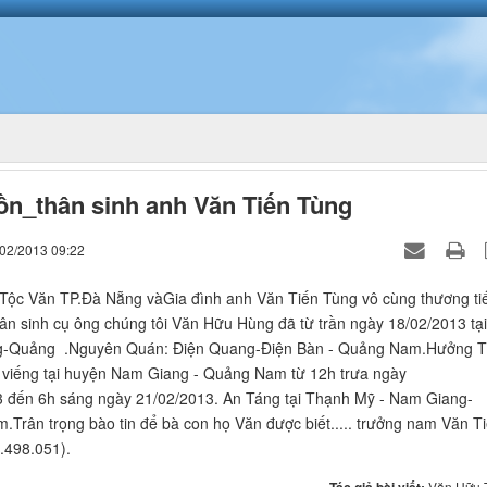
ồn_thân sinh anh Văn Tiến Tùng
/02/2013 09:22
Tộc Văn TP.Đà Nẵng vàGia đình anh Văn Tiến Tùng vô cùng thương ti
hân sinh cụ ông chúng tôi Văn Hữu Hùng đã từ trần ngày 18/02/2013 tại
-Quảng .Nguyên Quán: Điện Quang-Điện Bàn - Quảng Nam.Hưởng 
ễ viếng tại huyện Nam Giang - Quảng Nam từ 12h trưa ngày
 đến 6h sáng ngày 21/02/2013. An Táng tại Thạnh Mỹ - Nam Giang-
Trân trọng bào tin để bà con họ Văn được biết..... trưởng nam Văn T
.498.051).
Văn Hữu 