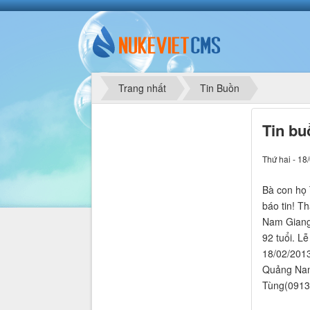
Trang nhất
Tin Buồn
Tin bu
Thứ hai - 18
Bà con họ 
báo tin! T
Nam Giang
92 tuổi. L
18/02/2013
Quảng Nam.
Tùng(0913