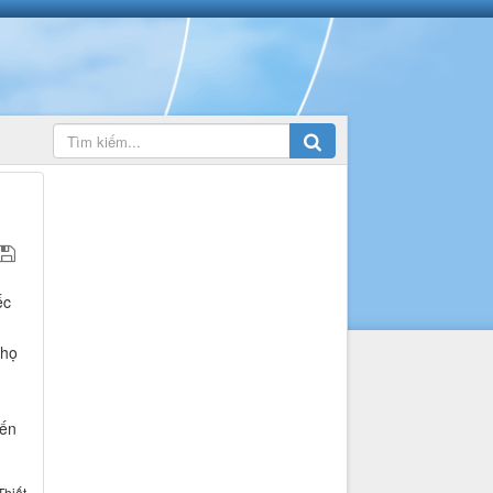
ếc
Thọ
iến
Thiết