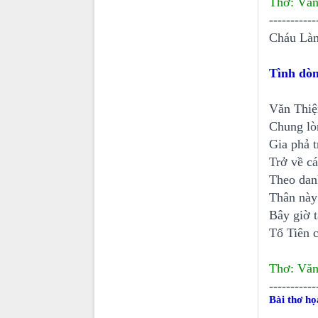
Thơ: Văn
-----------
Cháu Làm 
Tình dòn
Văn Thiệ
Chung lò
Gia phả 
Trở về cá
Theo dan
Thân này
Bây giờ 
Tổ Tiên c
Thơ: Văn
-----------
Bài thơ họ