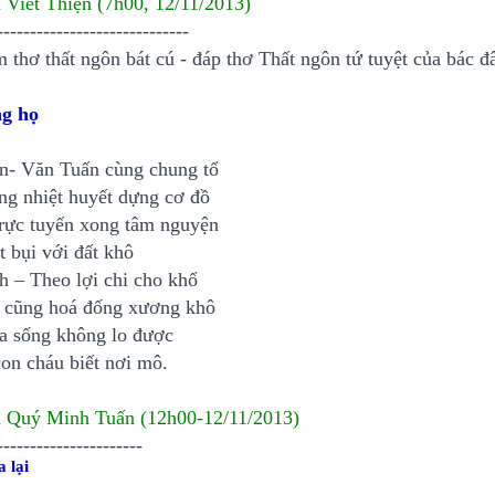
 Viết Thiện (7h00, 12/11/2013)
-----------------------------
thơ thất ngôn bát cú - đáp thơ Thất ngôn tứ tuyệt của bác đ
g họ
n- Văn Tuấn cùng chung tổ
ng nhiệt huyết dựng cơ đồ
trực tuyến xong tâm nguyện
t bụi với đất khô
h – Theo lợi chi cho khổ
 cũng hoá đống xương khô
ta sống không lo được
on cháu biết nơi mô.
 Quý Minh Tuấn (12h00-12/11/2013)
----------------------
a lại