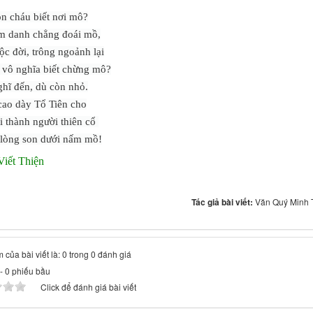
on cháu biết nơi mô?
m danh chẳng đoái mồ,
ộc đời, trông ngoảnh lại
vô nghĩa biết chừng mô?
hĩ đến, dù còn nhỏ.
ao dày Tổ Tiên cho
i thành người thiên cổ
lòng son dưới nấm mồ!
Viết Thiện
Tác giả bài viết:
Văn Quý Minh 
 của bài viết là: 0 trong 0 đánh giá
-
0
phiếu bầu
Click để đánh giá bài viết