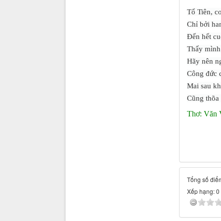
Tổ Tiên, c
Chỉ bởi ha
Đến hết cu
Thấy mình 
Hãy nên ng
Công đức c
Mai sau kh
Cũng thõa 
Th
ơ: Văn 
Tổng số điểm
Xếp hạng:
0