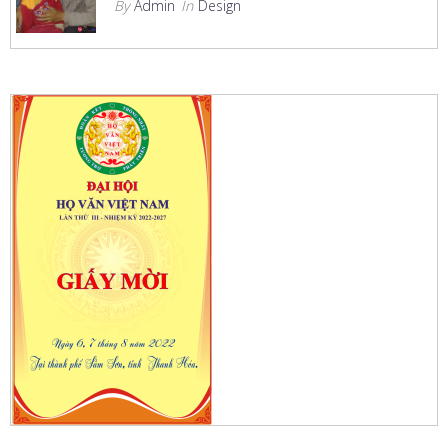
By
Admin
In
Design