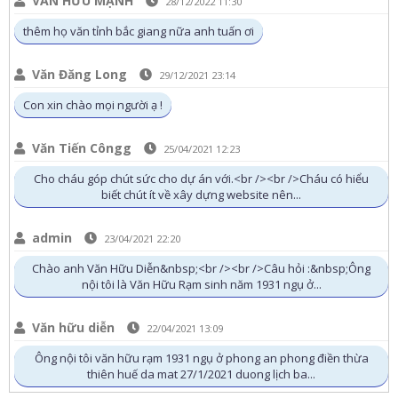
VĂN HỮU MẠNH
28/12/2022 11:30
thêm họ văn tỉnh bắc giang nữa anh tuấn ơi
Văn Đăng Long
29/12/2021 23:14
Con xin chào mọi người ạ !
Văn Tiến Côngg
25/04/2021 12:23
Cho cháu góp chút sức cho dự án với.<br /><br />Cháu có hiểu
biết chút ít về xây dựng website nên...
admin
23/04/2021 22:20
Chào anh Văn Hữu Diễn&nbsp;<br /><br />Câu hỏi :&nbsp;Ông
nội tôi là Văn Hữu Rạm sinh năm 1931 ngụ ở...
Văn hữu diễn
22/04/2021 13:09
Ông nội tôi văn hữu rạm 1931 ngụ ở phong an phong điền thừa
thiên huế da mat 27/1/2021 duong lịch ba...