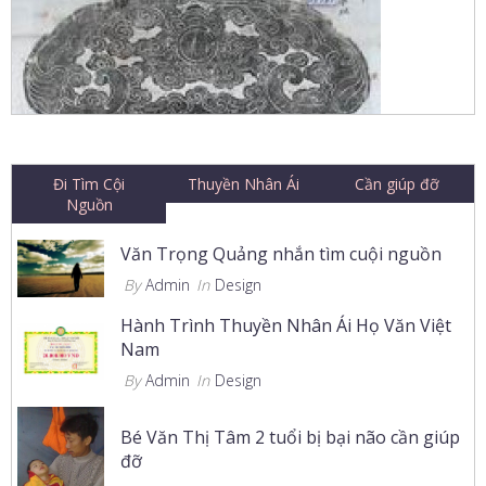
Đi Tìm Cội
Thuyền Nhân Ái
Cần giúp đỡ
Nguồn
Văn Trọng Quảng nhắn tìm cuội nguồn
By
Admin
In
Design
Hành Trình Thuyền Nhân Ái Họ Văn Việt
Nam
By
Admin
In
Design
Bé Văn Thị Tâm 2 tuổi bị bại não cần giúp
đỡ