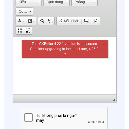
Kiểu
Định dạng
Phông
Cỡ chữ
Mã HTML
This CKEditor 4.22.1 version is not secure.
Consider
upgrading to the latest one
, 4.25.2-
lts.