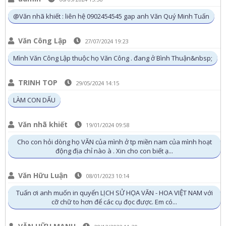
@Văn nhã khiết : liên hệ 0902454545 gap anh Văn Quý Minh Tuấn
Văn Công Lập
27/07/2024 19:23
Mình Văn Công Lập thuộc họ Văn Công . đang ở Bình Thuận&nbsp;
TRINH TOP
29/05/2024 14:15
LÀM CON DẤU
Văn nhã khiết
19/01/2024 09:58
Cho con hỏi dòng họ VĂN của mình ở tp miền nam của mình hoạt
động địa chỉ nào à . Xin cho con biết ạ...
Văn Hữu Luận
08/01/2023 10:14
Tuấn ơi anh muốn in quyển LỊCH SỬ HỌA VĂN - HOA VIỆT NAM với
cỡ chữ to hơn để các cụ đọc được. Em có...