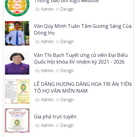
Thông báo đổi logo website
By
Admin
In
Design
Văn Qúy Minh Tuấn Tấm Gương Sáng Của
Dòng Họ
By
Admin
In
Design
Văn Thị Bạch Tuyết ứng cử viên Đại Biểu
Quốc Hội khóa XV nhiệm kỳ 2021 - 2026
By
Admin
In
Design
LỄ DÂNG HƯƠNG DÂNG HOA TRI ÂN TIÊN
TỔ HỌ VĂN MIỀN NAM
By
Admin
In
Design
Gia phả trực tuyến
By
Admin
In
Design