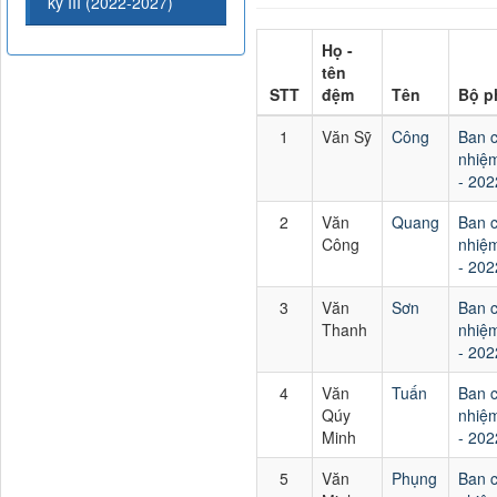
kỳ III (2022-2027)
Họ -
tên
STT
đệm
Tên
Bộ p
1
Văn Sỹ
Công
Ban 
nhiệm
- 202
2
Văn
Quang
Ban 
Công
nhiệm
- 202
3
Văn
Sơn
Ban 
Thanh
nhiệm
- 202
4
Văn
Tuấn
Ban 
Qúy
nhiệm
Minh
- 202
5
Văn
Phụng
Ban 