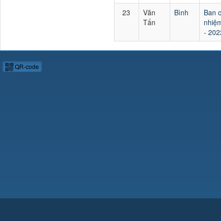
23
Văn
Bình
Ban 
Tấn
nhiệm
- 202
QR-code