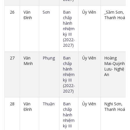
26
Văn
Sơn
Ban
Ủy Viên
_Sầm Sơn,
Đình
chấp
Thanh Hoá
hành
nhiệm
kỳ III
(2022-
2027)
27
Văn
Phụng
Ban
Ủy Viên
Hoàng
Minh
chấp
Mai-Quỳnh
hành
Lưu- Nghệ
nhiệm
An
kỳ III
(2022-
2027)
28
Văn
Thuận
Ban
Ủy Viên
Nghi Sơn,
Đình
chấp
Thanh Hoá
hành
nhiệm
kỳ III