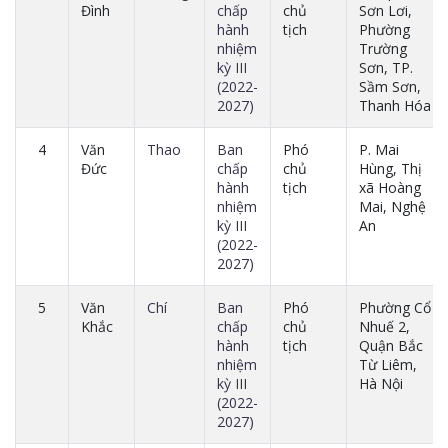
Đình
chấp
chủ
Sơn Lơi,
hành
tịch
Phường
nhiệm
Trường
kỳ III
Sơn, TP.
(2022-
Sầm Sơn,
2027)
Thanh Hóa
4
Văn
Thao
Ban
Phó
P. Mai
Đức
chấp
chủ
Hùng, Thị
hành
tịch
xã Hoàng
nhiệm
Mai, Nghệ
kỳ III
An
(2022-
2027)
5
Văn
Chí
Ban
Phó
Phường Cổ
Khắc
chấp
chủ
Nhuế 2,
hành
tịch
Quận Bắc
nhiệm
Từ Liêm,
kỳ III
Hà Nội
(2022-
2027)