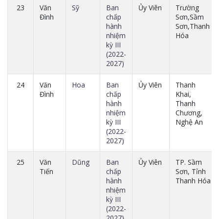
23
Văn
Sỹ
Ban
Ủy Viên
Trường
Đình
chấp
Sơn,Sầm
hành
Sơn,Thanh
nhiệm
Hóa
kỳ III
(2022-
2027)
24
Văn
Hoa
Ban
Ủy Viên
Thanh
Đình
chấp
Khai,
hành
Thanh
nhiệm
Chương,
kỳ III
Nghệ An
(2022-
2027)
25
Văn
Dũng
Ban
Ủy Viên
TP. Sầm
Tiến
chấp
Sơn, Tỉnh
hành
Thanh Hóa
nhiệm
kỳ III
(2022-
2027)