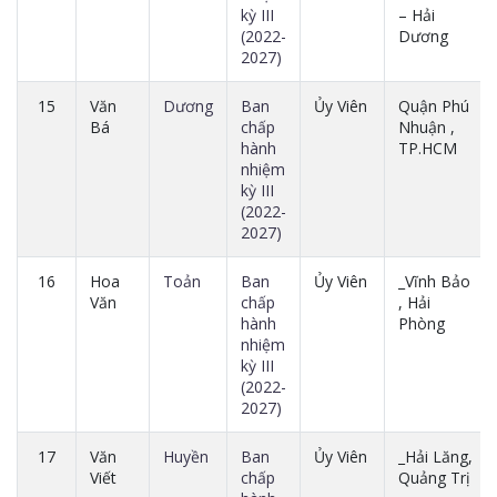
kỳ III
– Hải
(2022-
Dương
2027)
15
Văn
Dương
Ban
Ủy Viên
Quận Phú
Bá
chấp
Nhuận ,
hành
TP.HCM
nhiệm
kỳ III
(2022-
2027)
16
Hoa
Toản
Ban
Ủy Viên
_Vĩnh Bảo
Văn
chấp
, Hải
hành
Phòng
nhiệm
kỳ III
(2022-
2027)
17
Văn
Huyền
Ban
Ủy Viên
_Hải Lăng,
Viết
chấp
Quảng Trị