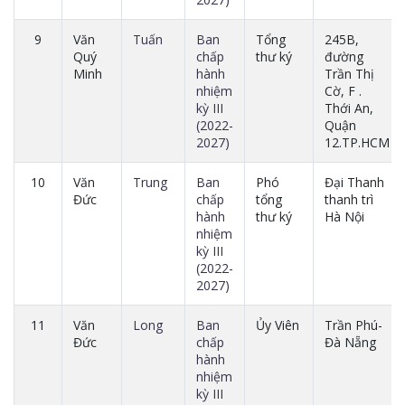
9
Văn
Tuấn
Ban
Tổng
245B,
Quý
chấp
thư ký
đường
Minh
hành
Trần Thị
nhiệm
Cờ, F .
kỳ III
Thới An,
(2022-
Quận
2027)
12.TP.HCM
10
Văn
Trung
Ban
Phó
Đại Thanh
Đức
chấp
tổng
thanh trì
hành
thư ký
Hà Nội
nhiệm
kỳ III
(2022-
2027)
11
Văn
Long
Ban
Ủy Viên
Trần Phú-
Đức
chấp
Đà Nẵng
hành
nhiệm
kỳ III