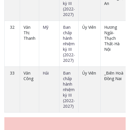
kỳ III
An
(2022-
2027)
32
Văn
Mỹ
Ban
Ủy Viên
Hương
Thị
chấp
Ngải-
Thanh
hành
Thạch
nhiệm
Thất-Hà
kỳ III
Nội
(2022-
2027)
33
Văn
Hải
Ban
Ủy Viên
_Biên Hoà
Công
chấp
Đồng Nai
hành
nhiệm
kỳ III
(2022-
2027)