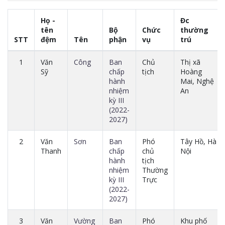
Họ -
Đc
tên
Bộ
Chức
thường
STT
đệm
Tên
phận
vụ
trú
1
Văn
Công
Ban
Chủ
Thị xã
Sỹ
chấp
tịch
Hoàng
hành
Mai, Nghệ
nhiệm
An
kỳ III
(2022-
2027)
2
Văn
Sơn
Ban
Phó
Tây Hồ, Hà
Thanh
chấp
chủ
Nội
hành
tịch
nhiệm
Thường
kỳ III
Trực
(2022-
2027)
3
Văn
Vường
Ban
Phó
Khu phố