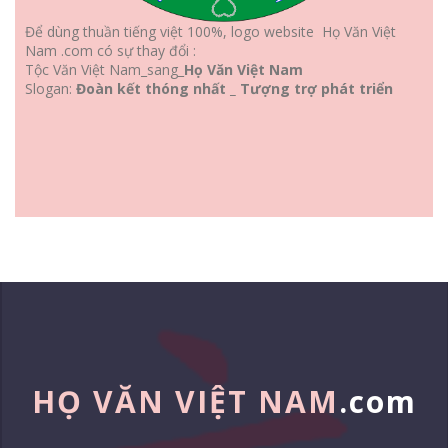
Để dùng thuần tiếng việt 100%, logo website Họ Văn Việt
Nam .com có sự thay đổi :
Tộc Văn Việt Nam_sang_
Họ Văn Việt Nam
Slogan:
Đoàn kết thóng nhất _ Tượng trợ phát triển
HỌ VĂN VIỆT NAM
.com