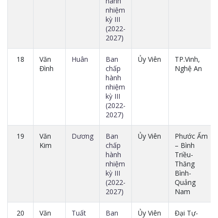
hành
nhiệm
kỳ III
(2022-
2027)
18
Văn
Huân
Ban
Ủy Viên
TP.Vinh,
Đình
chấp
Nghệ An
hành
nhiệm
kỳ III
(2022-
2027)
19
Văn
Dương
Ban
Ủy Viên
Phước Ấm
Kim
chấp
– Bình
hành
Triều-
nhiệm
Thăng
kỳ III
Bình-
(2022-
Quảng
2027)
Nam
20
Văn
Tuất
Ban
Ủy Viên
Đại Tự-