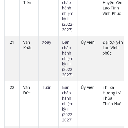
Tiến
chấp
Huyện Yên
hành
Lạc-Tỉnh
nhiệm
Vĩnh Phúc
kỳ III
(2022-
2027)
21
Văn
Xoay
Ban
Ủy Viên
Đại tự- yên
Khắc
chấp
Lạc-Vĩnh
hành
phúc
nhiệm
kỳ III
(2022-
2027)
22
Văn
Tuấn
Ban
Ủy Viên
Thị xã
Đức
chấp
Hương trà
hành
Thừa
nhiệm
Thiên Huế
kỳ III
(2022-
2027)