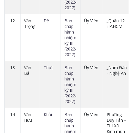
(2022-
2027)
12
Văn
Đệ
Ban
Ủy Viên
_Quận 12,
Trọng
chấp
TP.HCM
hành
nhiệm
kỳ III
(2022-
2027)
13
Văn
Thực
Ban
Ủy Viên
_Nam Đàn
Bá
chấp
- Nghệ An
hành
nhiệm
kỳ III
(2022-
2027)
14
Văn
Khải
Ban
Ủy Viên
Phường
Hữu
chấp
Duy Tân –
hành
Thị Xã
nhiệm
Kinh môn