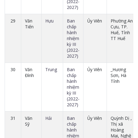
(2022-
2027)
29
Văn
Hựu
Ban
Ủy Viên
Phường An
Tiến
chấp
Cựu, TP.
hành
Huế, Tỉnh
nhiệm
TT Huế
kỳ III
(2022-
2027)
30
Văn
Trung
Ban
Ủy Viên
_Hương
Đình
chấp
Sơn, Hà
hành
Tỉnh
nhiệm
kỳ III
(2022-
2027)
31
Văn
Hải
Ban
Ủy Viên
Quỳnh Dị ,
Sỹ
chấp
Thị xã
hành
Hoàng
nhiệm
Mai, Nghệ