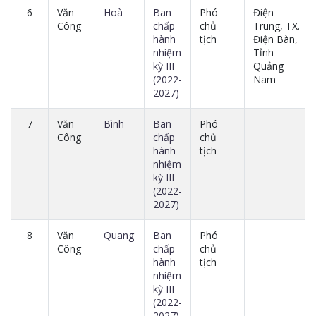
6
Văn
Hoà
Ban
Phó
Điện
Công
chấp
chủ
Trung, TX.
hành
tịch
Điện Bàn,
nhiệm
Tỉnh
kỳ III
Quảng
(2022-
Nam
2027)
7
Văn
Bình
Ban
Phó
Công
chấp
chủ
hành
tịch
nhiệm
kỳ III
(2022-
2027)
8
Văn
Quang
Ban
Phó
Công
chấp
chủ
hành
tịch
nhiệm
kỳ III
(2022-
2027)