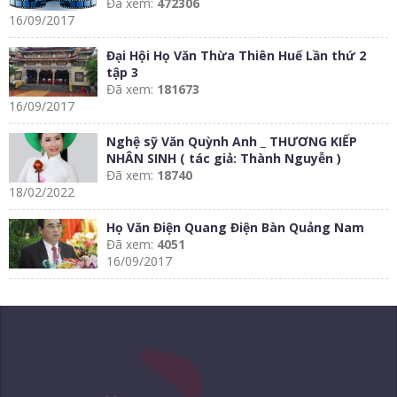
Đã xem:
472306
16/09/2017
Đại Hội Họ Văn Thừa Thiên Huế Lần thứ 2
tập 3
Đã xem:
181673
16/09/2017
Nghệ sỹ Văn Quỳnh Anh _ THƯƠNG KIẾP
NHÂN SINH ( tác giả: Thành Nguyễn )
Đã xem:
18740
18/02/2022
Họ Văn Điện Quang Điện Bàn Quảng Nam
Đã xem:
4051
16/09/2017