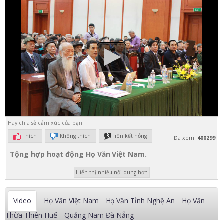
Hãy chia sẻ cảm xúc của bạn
Thích
Không thích
liên kết hỏng
Đã xem:
400299
Tộng hợp hoạt động Họ Văn Việt Nam.
Hiển thị nhiều nội dung hơn
Video
Họ Văn Việt Nam
Họ Văn Tỉnh Nghệ An
Họ Văn
Thừa Thiên Huế
Quảng Nam Đà Nẵng