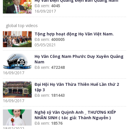
Họ Văn Điện Quang Điện Bàn Quảng Nam
Đã xem:
4045
16/09/2017
global top videos
Tộng hợp hoạt động Họ Văn Việt Nam.
Đã xem:
400005
05/05/2021
Họ Văn Công Nam Phước Duy Xuyên Quảng
Nam
Đã xem:
472248
16/09/2017
Đại Hội Họ Văn Thừa Thiên Huế Lần thứ 2
tập 3
Đã xem:
181443
16/09/2017
Nghệ sỹ Văn Quỳnh Anh _ THƯƠNG KIẾP
NHÂN SINH ( tác giả: Thành Nguyễn )
Đã xem:
18576
18/02/2022