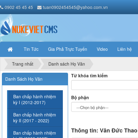
0902 45 45 45
tuan0902454545@yahoo.com.vn
Tin Tức
Gia Phả Trực Tuyến
Video
Liên hệ
Trang nhất
Danh sách Họ Văn
Từ khóa tìm kiếm
Danh Sách Họ Văn
Ban chấp hành nhiệm
Bộ phận
kỳ I (2012-2017)
Ban chấp hành nhiệm
kỳ II (2017 - 2022)
Thông tin: Văn Đức Thao
Ban chấp hành nhiệm