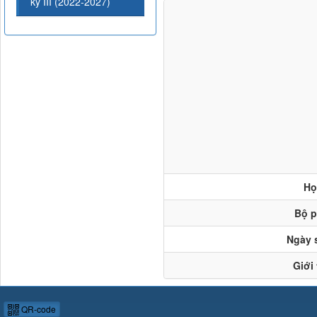
kỳ III (2022-2027)
Họ
Bộ 
Ngày 
Giới 
QR-code