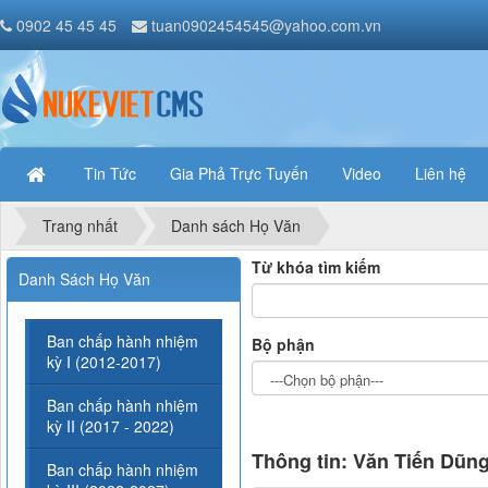
0902 45 45 45
tuan0902454545@yahoo.com.vn
Tin Tức
Gia Phả Trực Tuyến
Video
Liên hệ
Trang nhất
Danh sách Họ Văn
Từ khóa tìm kiếm
Danh Sách Họ Văn
Ban chấp hành nhiệm
Bộ phận
kỳ I (2012-2017)
Ban chấp hành nhiệm
kỳ II (2017 - 2022)
Thông tin: Văn Tiến Dũn
Ban chấp hành nhiệm