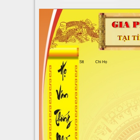
TẠI T
Stt
Chi Họ