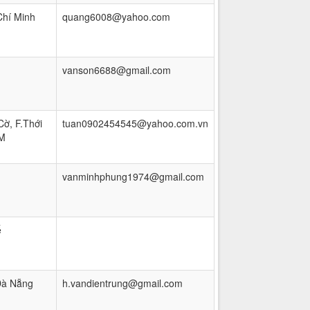
hí Minh
quang6008@yahoo.com
vanson6688@gmail.com
Cờ, F.Thới
tuan0902454545@yahoo.com.vn
M
vanminhphung1974@gmail.com
ế
Đà Nẵng
h.vandientrung@gmail.com