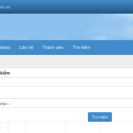
om.vn
Video
Liên hệ
Thành viên
Tìm kiếm
 kiếm
-