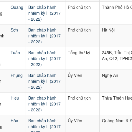
Quang
Ban chấp hành
Phó chủ tịch
Thành Phố Hồ C
g
nhiệm kỳ II (2017
- 2022)
Sơn
Ban chấp hành
Phó chủ tịch
Hà Nội
nh
nhiệm kỳ II (2017
- 2022)
Tuấn
Ban chấp hành
Tổng thư ký
245B, Trần Thị 
nhiệm kỳ II (2017
An, Q12, TPHC
h
- 2022)
Phụng
Ban chấp hành
Ủy Viên
Nghệ An
h
nhiệm kỳ II (2017
- 2022)
Hiếu
Ban chấp hành
Phó chủ tịch
Thừa Thiên Hu
h
nhiệm kỳ II (2017
- 2022)
Hòa
Ban chấp hành
Ủy Viên
Quảng Nam & 
g
nhiệm kỳ II (2017