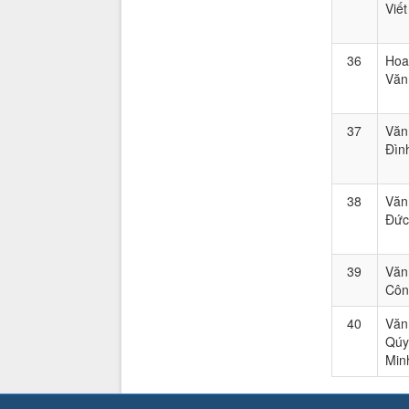
Viết
36
Hoa
Văn
37
Văn
Đìn
38
Văn
Đức
39
Văn
Côn
40
Văn
Qúy
Min