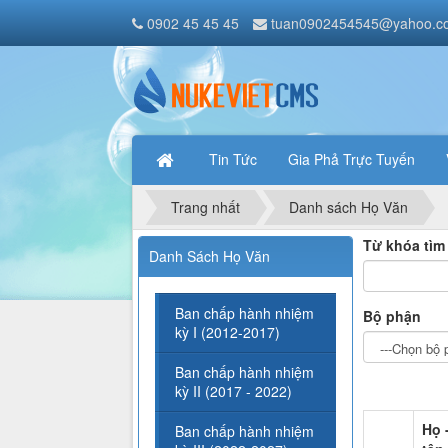
0902 45 45 45
tuan0902454545@yahoo.c
Tin Tức
Gia Phả Trực Tuyến
Trang nhất
Danh sách Họ Văn
Từ khóa tìm
Danh Sách Họ Văn
Ban chấp hành nhiệm
Bộ phận
kỳ I (2012-2017)
Ban chấp hành nhiệm
kỳ II (2017 - 2022)
Họ 
Ban chấp hành nhiệm