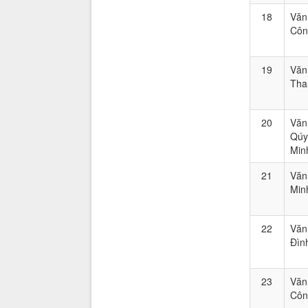
18
Văn
Côn
19
Văn
Tha
20
Văn
Qúy
Min
21
Văn
Min
22
Văn
Đìn
23
Văn
Côn