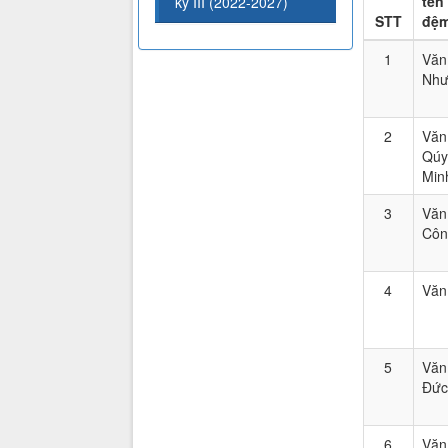
tên
kỳ III (2022-2027)
STT
đệ
1
Văn
Nh
2
Văn
Qúy
Min
3
Văn
Côn
4
Văn
5
Văn
Đức
6
Văn