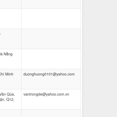
ế
Đà Nẵng
hí Minh
duonghuong0101@yahoo.com
Văn Qúa,
vantrongde@yahoo.com.vn
ận, Q12,