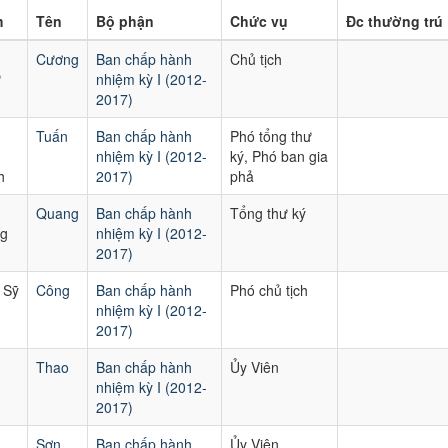
m
Tên
Bộ phận
Chức vụ
Đc thường trú
Cương
Ban chấp hành
Chủ tịch
ư
nhiệm kỳ I (2012-
2017)
Tuấn
Ban chấp hành
Phó tổng thư
nhiệm kỳ I (2012-
ký, Phó ban gia
h
2017)
phả
Quang
Ban chấp hành
Tổng thư ký
g
nhiệm kỳ I (2012-
2017)
 Sỹ
Công
Ban chấp hành
Phó chủ tịch
nhiệm kỳ I (2012-
2017)
Thao
Ban chấp hành
Ủy Viên
nhiệm kỳ I (2012-
2017)
Sơn
Ban chấp hành
Ủy Viên