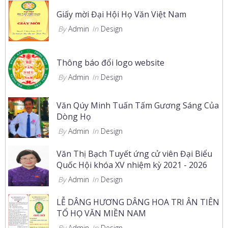
Giấy mời Đại Hội Họ Văn Việt Nam
By
Admin
In
Design
Thông báo đổi logo website
By
Admin
In
Design
Văn Qúy Minh Tuấn Tấm Gương Sáng Của
Dòng Họ
By
Admin
In
Design
Văn Thị Bạch Tuyết ứng cử viên Đại Biểu
Quốc Hội khóa XV nhiệm kỳ 2021 - 2026
By
Admin
In
Design
LỄ DÂNG HƯƠNG DÂNG HOA TRI ÂN TIÊN
TỔ HỌ VĂN MIỀN NAM
By
Admin
In
Design