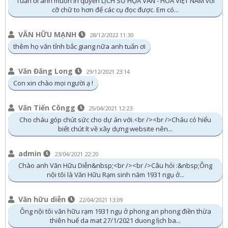
Tuấn ơi anh muốn in quyển LỊCH SỬ HỌA VĂN - HOA VIỆT NAM với
cỡ chữ to hơn để các cụ đọc được. Em có...
VĂN HỮU MẠNH
28/12/2022 11:30
thêm họ văn tỉnh bắc giang nữa anh tuấn ơi
Văn Đăng Long
29/12/2021 23:14
Con xin chào mọi người ạ !
Văn Tiến Côngg
25/04/2021 12:23
Cho cháu góp chút sức cho dự án với.<br /><br />Cháu có hiểu
biết chút ít về xây dựng website nên...
admin
23/04/2021 22:20
Chào anh Văn Hữu Diễn&nbsp;<br /><br />Câu hỏi :&nbsp;Ông
nội tôi là Văn Hữu Rạm sinh năm 1931 ngụ ở...
Văn hữu diễn
22/04/2021 13:09
Ông nội tôi văn hữu rạm 1931 ngụ ở phong an phong điền thừa
thiên huế da mat 27/1/2021 duong lịch ba...